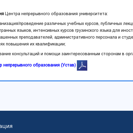
ия
Центра непрерывного образования университета:
ганизация/проведение различных учебных курсов, публичных лекц
транных языков, интенсивных курсов грузинского языка для иност
лашенных преподавателей, административного персонала и студ
лях повышения их квалификации;
азание консультаций и помощи заинтересованным сторонам в орг
р непрерывного образования (Устав)
ация