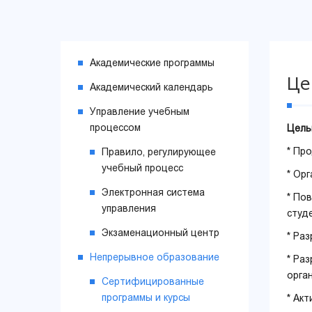
Академические программы
Це
Академический календарь
Управление учебным
процессом
Цел
* Пр
Правило, регулирующее
учебный процесс
* Ор
Электронная система
* По
управления
студ
Экзаменационный центр
* Ра
Непрерывное образование
* Ра
орга
Сертифицированные
программы и курсы
* Ак