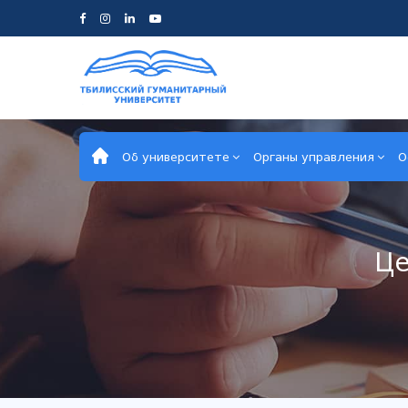
Об университете
Органы управления
О
Це