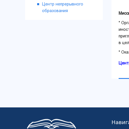
Центр непрерывного
образования
Мисс
* Ор
инос
приг
в це
* Ок
Цент
Навиг