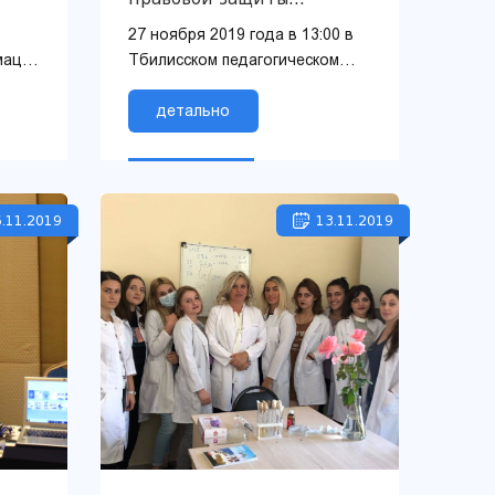
внутренне перемещенных
27 ноября 2019 года в 13:00 в
лиц
мации
Тбилисском педагогическом
гуманитарном университете
ким
прошла публичная лекция на
детально
тему «Препятствия на пу...
.11.2019
13.11.2019