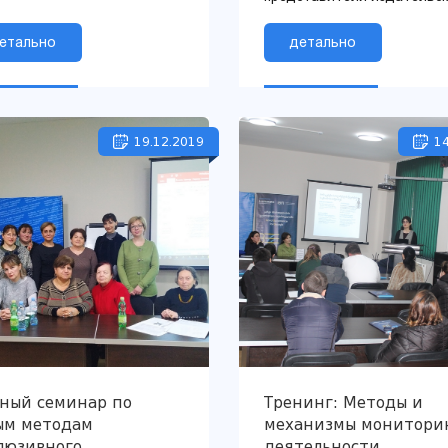
отдела Национальной
етально
парламентской библиотек
детально
штата Джорджия,
Департамента науки, культу
19.12.2019
14
бный семинар по
Тренинг: Методы и
ым методам
механизмы монитори
люзивного
деятельности