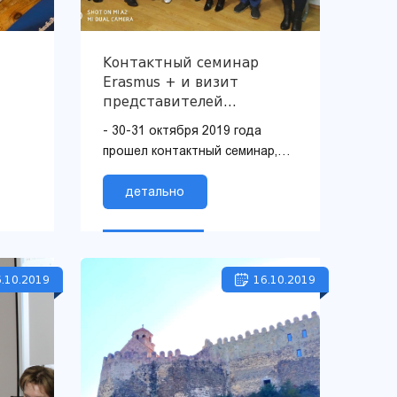
Контактный семинар
Erasmus + и визит
представителей
немецких университетов
- 30-31 октября 2019 года
в THU
прошел контактный семинар,
организованный грузинским
исан
национальным офисом
детально
Erasmus + с целью
установления прямых к...
.10.2019
16.10.2019