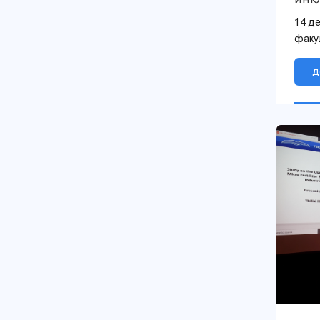
пре
14 д
факу
инте
орга
д
семи
инклю