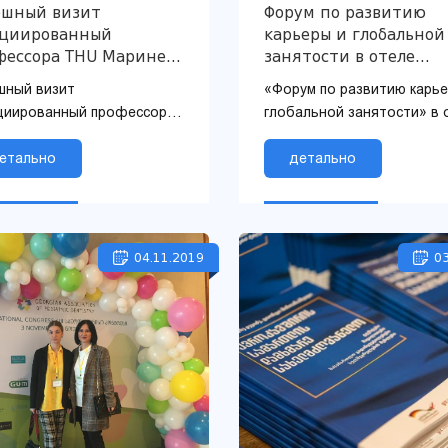
ешный визит
Форум по развитию
оциированный
карьеры и глобальной
фессора THU Марине
занятости в отеле
лакадзе на
Biltmore Tbilisi
шный визит
«Форум по развитию карье
дународную
циированный профессора
глобальной занятости» в 
ференцию
Марине Шавлакадзе на
«Билтмор Тбилиси» »
ународную конференцию
етально
детально
04.11.2019
03