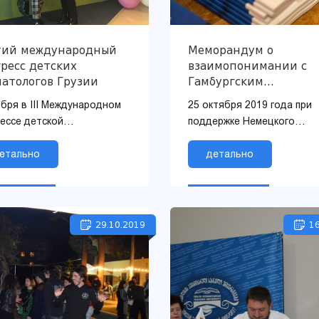
тий международный
Меморандум о
ресс детских
взаимопонимании с
матологов Грузии
Гамбургским
университетом
ября в III Международном
25 октября 2019 года при
рессе детской
поддержке Немецкого
атологии Грузии приняли
международного
тие ассоциированный
етально
сотрудничества был подп
детально
ессор Нино Абаишвили,
Меморандум о
одитель...
взаимопонимании между
Европейским кол...
29.10.2019
16