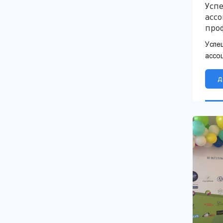
Усп
асс
про
Шав
Успе
меж
ассо
кон
THU 
межд
д