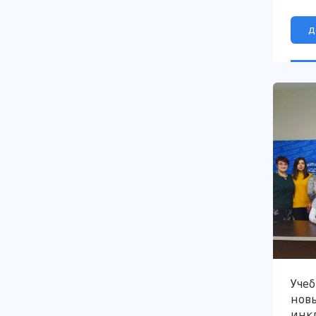
д
Уче
нов
инк