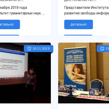
подавания и обучения
Правительства
екабря 2019 года
Представители Института
льтет гуманитарных наук и
развития свободы инфор
ллектуальной школы
провели тренинг,
низовал обучающий
етально
организованный юридичес
детально
нар по новым методам
факультетом Тбилисского
зивного преп...
гуманитарного педа...
30.11.2019
25