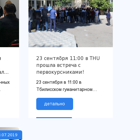
я
23 сентября 11:00 в THU
прошла встреча с
алах
первокурсниками!
ым
учных
23 сентября в 11:00 в
Тбилисском гуманитарном
университете состоялась
ектам
встреча со первокурсниками,
детально
которые встретились с
администрацией уни...
.07.2019