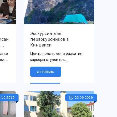
Экскурсия для
исан
первокурсников в
м
Кинцвиси
гоще
стве
Центр поддержки и развития
еским
карьеры студентов
 и
Тбилисского гуманитарного
университета и отдел по
детально
связям с общественностью 14
октября 2019 го...
.10.2019
23.09.2019