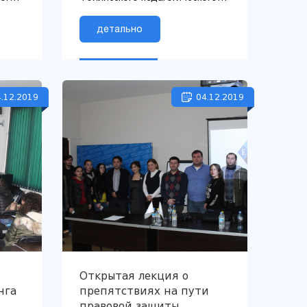
гуманитарного университета
и
детально
ры...
.12.2019
04.12.2019
Открытая лекция о
нга
препятствиях на пути
правовой защиты