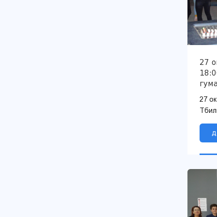
27 о
18:0
гум
уни
27 ок
при
Тбил
пер
унив
прив
д
перв