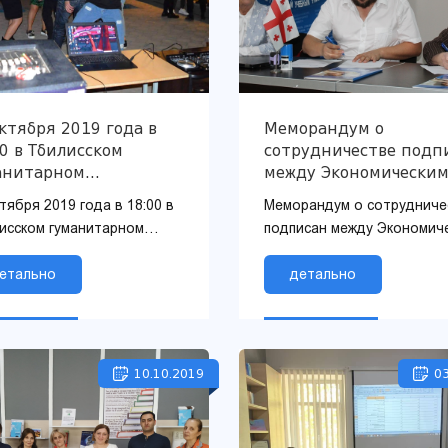
ктября 2019 года в
Меморандум о
0 в Тбилисском
сотрудничестве подп
анитарном
между Экономически
верситете состоялся
университетом в Быд
тября 2019 года в 18:00 в
Меморандум о сотрудниче
ветственный вечер
и THU
исском гуманитарном
подписан между Экономич
вокурсников!
ерситете состоялся
университетом в Быдгоще
етственный вечер
етально
THU
детально
окурсников!
10.10.2019
03