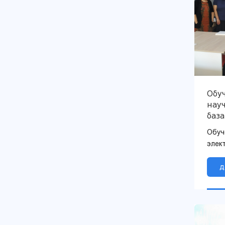
Обуч
нау
база
Обуч
элек
д