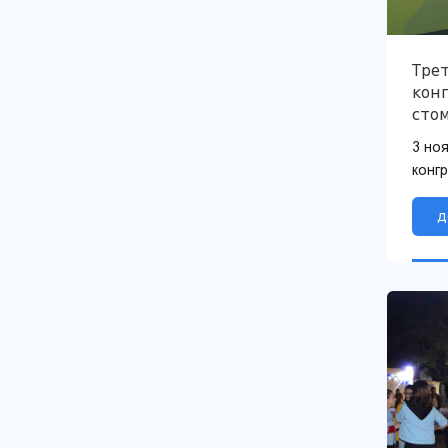
Тре
конг
сто
3 но
конг
стом
учас
д
проф
руков