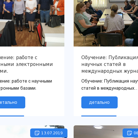
ение: работе с
Обучение: Публикаци
чными электронными
научных статей в
ми.
международных журн
по высокоэффективн
ение: работе с научными
Обучение: Публикация на
объектам
тронными базами.
статей в международных
журналах по
етально
высокоэффективным объ
детально
13.07.2019
08