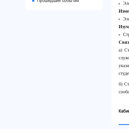
Прошедшие события
Эл
Изме
Эл
Изуч
Ст
Связ
а) С
служ
указ
студе
б) С
сооб
Каби