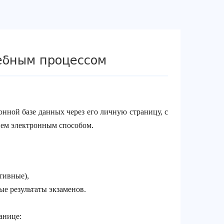
ебным процессом
нной базе данных через его личную страницу, с
нем электронным способом.
тивные),
ые результаты экзаменов.
анице: