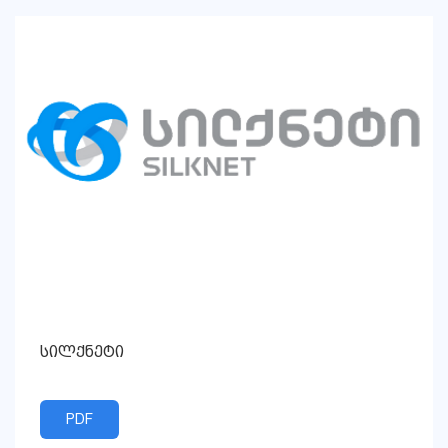
სილქნეტი
PDF