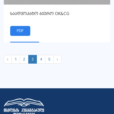
საადვოკატო ბიურო OK&CG
PDF
‹
1
2
3
4
5
›