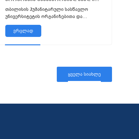
აკადემიური და მოწვეული
თბილისის ჰუმანიტარული სასწავლო
პერსონალისთვის
უნივერსიტეტის ორგანიზებითა და
დაფინანსებით, ამავე უნივერსიტეტის
სტომატოლოგიის ერთსაფეხურიანი
ვრცლად
საგანამანათლებლო პროგრამის
განმახორციელებელ...
ყველა სიახლე