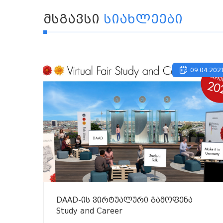
ᲛᲡᲒᲐᲕᲡᲘ
ᲡᲘᲐᲮᲚᲔᲔᲑᲘ
09.04.202
DAAD-ის ვირტუალური გამოფენა
Study and Career