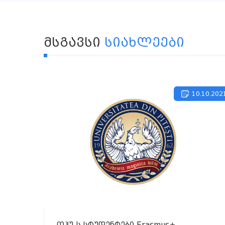
ᲛᲡᲒᲐᲕᲡᲘ
ᲡᲘᲐᲮᲚᲔᲔᲑᲘ
10.10.202
თჰუ-ს სტუდენტები Erasmus+