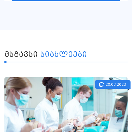
ᲛᲡᲒᲐᲕᲡᲘ
ᲡᲘᲐᲮᲚᲔᲔᲑᲘ
20.03.2023