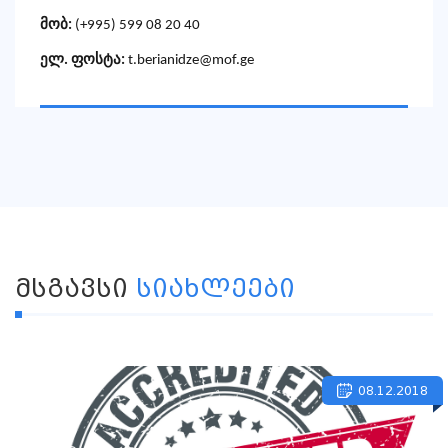
მობ:
(+995) 599 08 20 40
ელ. ფოსტა:
t.berianidze@mof.ge
ᲛᲡᲒᲐᲕᲡᲘ
ᲡᲘᲐᲮᲚᲔᲔᲑᲘ
08.12.2018