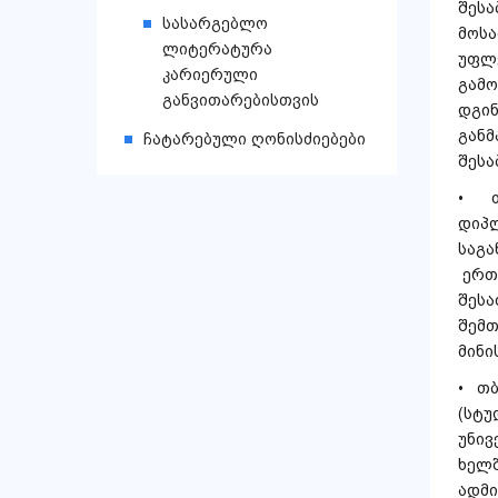
შესა
სასარგებლო
მოს
ლიტერატურა
უფლ
კარიერული
გამ
განვითარებისთვის
დგი
გან
ჩატარებული ღონისძიებები
შესა
• თ
დი
საგ
ერთი
შეს
შემ
მინი
• თ
(სტ
უნი
ხელ
ადმ