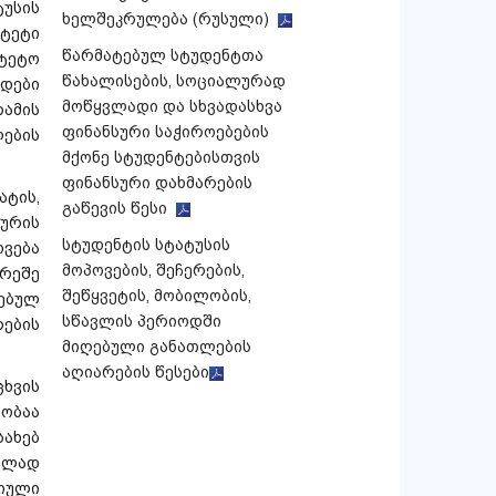
ტუსის
ხელშეკრულება (რუსული)
ტეტი
წარმატებულ სტუდენტთა
ტეტო
წახალისების, სოციალურად
დები
მოწყვლადი და სხვადასხვა
ამის
ფინანსური საჭიროებების
ების
მქონე სტუდენტებისთვის
ფინანსური დახმარების
ტის,
გაწევის წესი
რის
სტუდენტის სტატუსის
ვება
მოპოვების, შეჩერების,
არეშე
შეწყვეტის, მობილობის,
ებულ
სწავლის პერიოდში
ების
მიღებული განათლების
აღიარების წესები
ხვის
ობაა
ახებ
ულად
იული