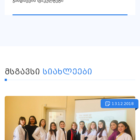
ჯანდაცვის ფაკულტეტი
ᲛᲡᲒᲐᲕᲡᲘ
ᲡᲘᲐᲮᲚᲔᲔᲑᲘ
13.12.2018