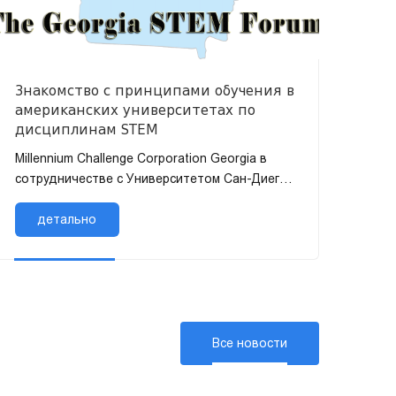
Знакомство с принципами обучения в
американских университетах по
дисциплинам STEM
Millennium Challenge Corporation Georgia в
сотрудничестве с Университетом Сан-Диего
реализует проект по внедрению принципов
американского...
детально
Все новости