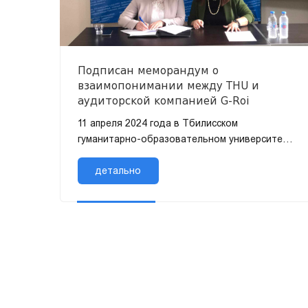
Подписан меморандум о
взаимопонимании между THU и
аудиторской компанией G-Roi
11 апреля 2024 года в Тбилисском
гуманитарно-образовательном университете
состоялась публичная лекция, которую
провел новый работодатель программы
детально
бакалавриата «...