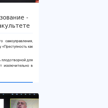
зование -
акультете
го самоуправления,
 «Преступность как
сь плодотворной для
ет исключительно в