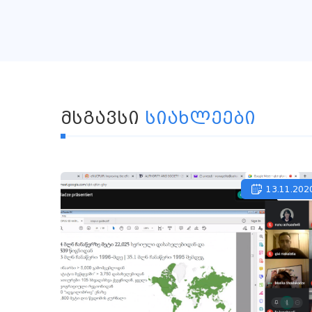
ᲛᲡᲒᲐᲕᲡᲘ
ᲡᲘᲐᲮᲚᲔᲔᲑᲘ
13.11.202