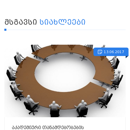
ᲛᲡᲒᲐᲕᲡᲘ
ᲡᲘᲐᲮᲚᲔᲔᲑᲘ
13.06.2017
აკადემიური თანამდებობების