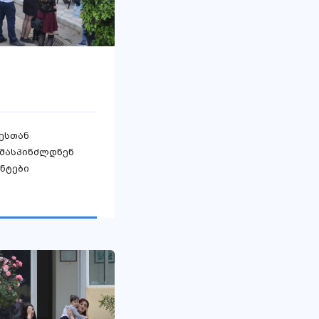
ესთან
უმასპინძლდნენ
ენტები