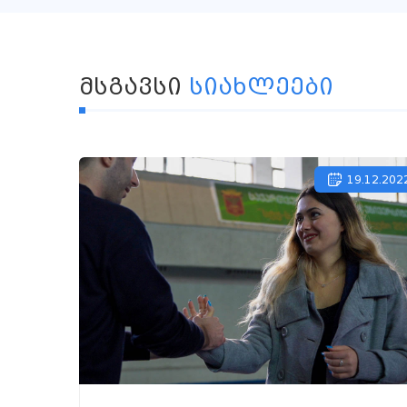
ᲛᲡᲒᲐᲕᲡᲘ
ᲡᲘᲐᲮᲚᲔᲔᲑᲘ
19.12.202