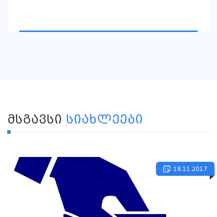
ᲛᲡᲒᲐᲕᲡᲘ
ᲡᲘᲐᲮᲚᲔᲔᲑᲘ
18.11.2017