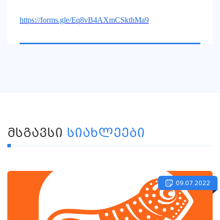
https://forms.gle/Eq8vB4AXmCSkthMa9
ᲛᲡᲒᲐᲕᲡᲘ
ᲡᲘᲐᲮᲚᲔᲔᲑᲘ
09.07.2022