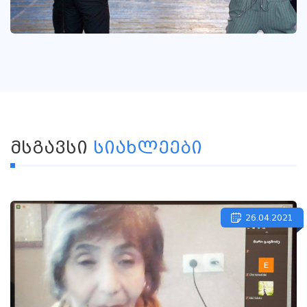
ᲛᲡᲒᲐᲕᲡᲘ
ᲡᲘᲐᲮᲚᲔᲔᲑᲘ
26.04.2021