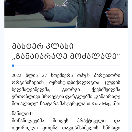
მასტერ კლასი
„განაიარაღე მოძალადე“
2022 წლის 27 ნოემბერს
თჰუ-ს პარტნიორი
ორგანიზაციის
იურისტ
-
ფსიქოლოგთა
ჯგუფის
ხელმძღვანელმა
,
გიორგი ქევხიშვილმა
ერთობლივი პროექტის ფარგლებში „განაირაღე
მოძალადე“
ჩაატარა
მასტერკლასი
Krav Maga-
ში
:
ნაწილი
II
მონაწილეებმა
მიიღეს
პრაქტიკული
და
თეორიული
ცოდნა
თავდამსხმელის
სწრაფი