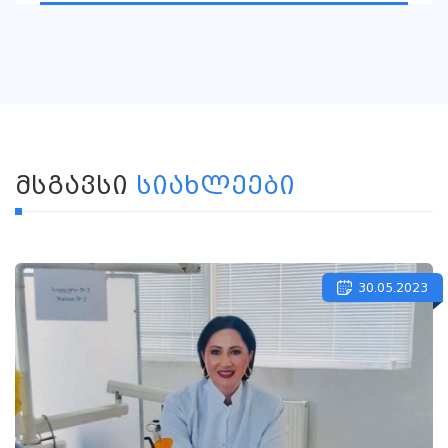
ᲛᲡᲒᲐᲕᲡᲘ
ᲡᲘᲐᲮᲚᲔᲔᲑᲘ
30.05.2023