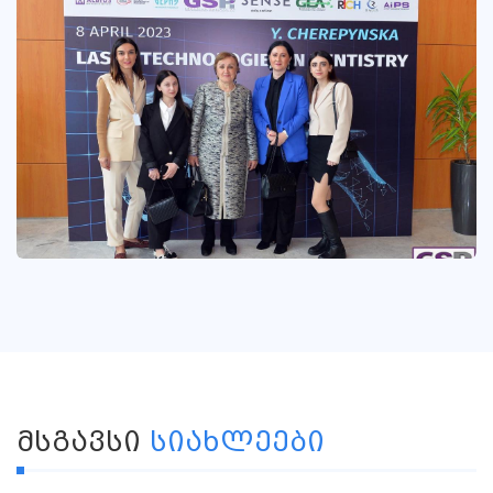
ᲛᲡᲒᲐᲕᲡᲘ
ᲡᲘᲐᲮᲚᲔᲔᲑᲘ