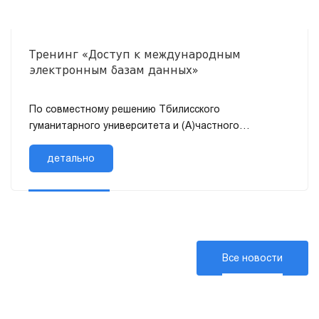
Тренинг «Доступ к международным
электронным базам данных»
По совместному решению Тбилисского
гуманитарного университета и (А)частного
общества с ограниченной ответственностью
«Консорциум интегрированной информационной с...
детально
Все новости