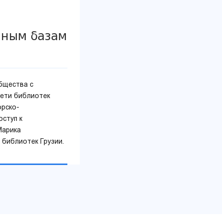
нным базам
бщества с
ети библиотек
орско-
оступ к
Марика
библиотек Грузии.