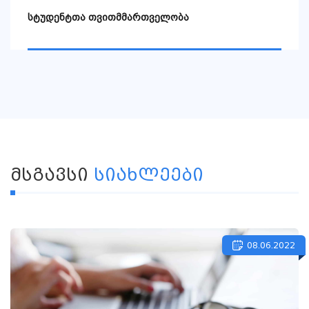
სტუდენტთა თვითმმართველობა
ᲛᲡᲒᲐᲕᲡᲘ
ᲡᲘᲐᲮᲚᲔᲔᲑᲘ
08.06.2022