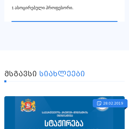
1 ასოცირებული პროფესორი.
ᲛᲡᲒᲐᲕᲡᲘ
ᲡᲘᲐᲮᲚᲔᲔᲑᲘ
28.02.2019