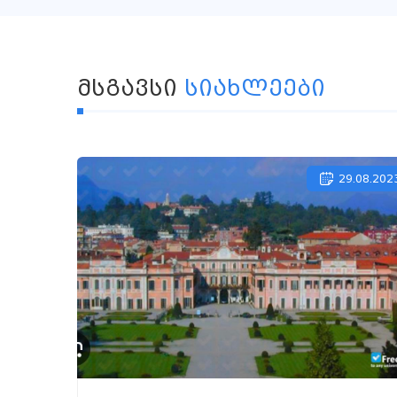
ᲛᲡᲒᲐᲕᲡᲘ
ᲡᲘᲐᲮᲚᲔᲔᲑᲘ
29.08.202