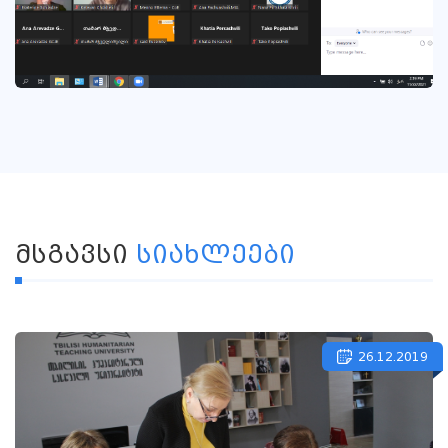
ᲛᲡᲒᲐᲕᲡᲘ
ᲡᲘᲐᲮᲚᲔᲔᲑᲘ
26.12.2019