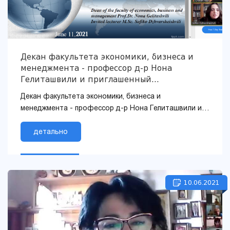
Декан факультета экономики, бизнеса и
менеджмента - профессор д-р Нона
Гелиташвили и приглашенный
преподаватель M.Sc. Софико
Декан факультета экономики, бизнеса и
Джваршеишвили успешно выступила на
менеджмента - профессор д-р Нона Гелиташвили и
Международной конференции
приглашенный преподаватель M.Sc. Софико
Джваршеишвили успешно выступила на Междуна...
детально
10.06.2021