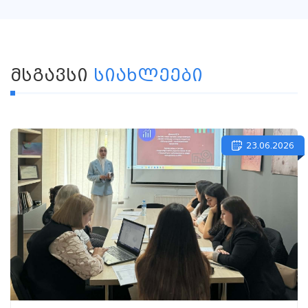
ᲛᲡᲒᲐᲕᲡᲘ
ᲡᲘᲐᲮᲚᲔᲔᲑᲘ
23.06.2026